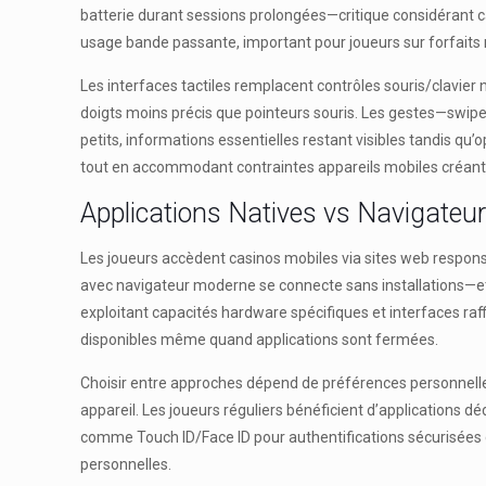
batterie durant sessions prolongées—critique considérant
usage bande passante, important pour joueurs sur forfaits
Les interfaces tactiles remplacent contrôles souris/clavier
doigts moins précis que pointeurs souris. Les gestes—swip
petits, informations essentielles restant visibles tandis 
tout en accommodant contraintes appareils mobiles créant 
Applications Natives vs Navigateu
Les joueurs accèdent casinos mobiles via sites web responsi
avec navigateur moderne se connecte sans installations—e
exploitant capacités hardware spécifiques et interfaces raf
disponibles même quand applications sont fermées.
Choisir entre approches dépend de préférences personnelles
appareil. Les joueurs réguliers bénéficient d’applications d
comme Touch ID/Face ID pour authentifications sécurisées 
personnelles.