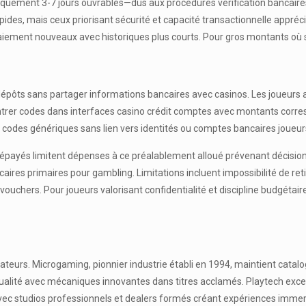
iquement 3-7 jours ouvrables—dus aux procédures vérification bancaires
ides, mais ceux priorisant sécurité et capacité transactionnelle appréci
aiement nouveaux avec historiques plus courts. Pour gros montants où sé
pôts sans partager informations bancaires avec casinos. Les joueurs
Entrer codes dans interfaces casino crédit comptes avec montants corre
odes génériques sans lien vers identités ou comptes bancaires joueur
épayés limitent dépenses à ce préalablement alloué prévenant décisions
aires primaires pour gambling. Limitations incluent impossibilité de r
 vouchers. Pour joueurs valorisant confidentialité et discipline budgét
eurs. Microgaming, pionnier industrie établi en 1994, maintient catalo
ualité avec mécaniques innovantes dans titres acclamés. Playtech exce
avec studios professionnels et dealers formés créant expériences immer