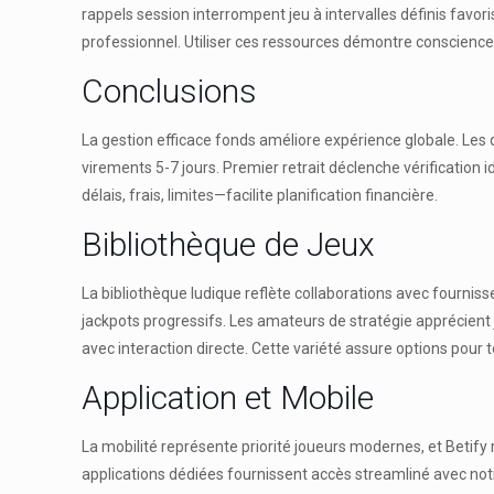
rappels session interrompent jeu à intervalles définis fav
professionnel. Utiliser ces ressources démontre conscience 
Conclusions
La gestion efficace fonds améliore expérience globale. Les d
virements 5-7 jours. Premier retrait déclenche vérificatio
délais, frais, limites—facilite planification financière.
Bibliothèque de Jeux
La bibliothèque ludique reflète collaborations avec fourniss
jackpots progressifs. Les amateurs de stratégie apprécient 
avec interaction directe. Cette variété assure options pour t
Application et Mobile
La mobilité représente priorité joueurs modernes, et Betif
applications dédiées fournissent accès streamliné avec not