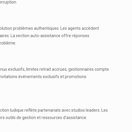
erruption.
solution problèmes authentiques. Les agents accèdent
aires. La section auto-assistance offre réponses
problème.
s exclusifs, limites retrait accrues, gestionnaires compte
invitations événements exclusifs et promotions
tion ludique reflète partenariats avec studios leaders. Les
s outils de gestion et ressources d’assistance.