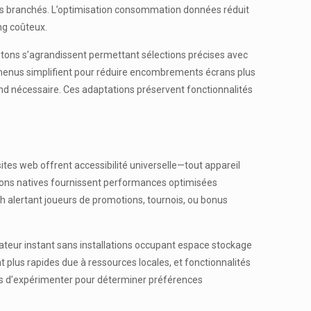
ps branchés. L’optimisation consommation données réduit
ng coûteux.
outons s’agrandissent permettant sélections précises avec
 menus simplifient pour réduire encombrements écrans plus
nd nécessaire. Ces adaptations préservent fonctionnalités
tes web offrent accessibilité universelle—tout appareil
ions natives fournissent performances optimisées
sh alertant joueurs de promotions, tournois, ou bonus
gateur instant sans installations occupant espace stockage
t plus rapides due à ressources locales, et fonctionnalités
rs d’expérimenter pour déterminer préférences