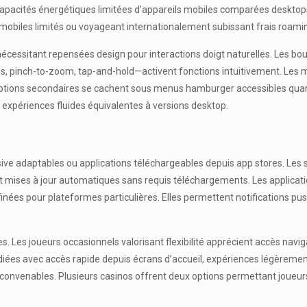
 capacités énergétiques limitées d’appareils mobiles comparées deskto
 mobiles limités ou voyageant internationalement subissant frais roami
 nécessitant repensées design pour interactions doigt naturelles. Les b
es, pinch-to-zoom, tap-and-hold—activent fonctions intuitivement. Les
qu’options secondaires se cachent sous menus hamburger accessibles qua
expériences fluides équivalentes à versions desktop.
r
ve adaptables ou applications téléchargeables depuis app stores. Les si
t mises à jour automatiques sans requis téléchargements. Les applicat
finées pour plateformes particulières. Elles permettent notifications pu
. Les joueurs occasionnels valorisant flexibilité apprécient accès navi
édiées avec accès rapide depuis écrans d’accueil, expériences légèremen
convenables. Plusieurs casinos offrent deux options permettant joueu