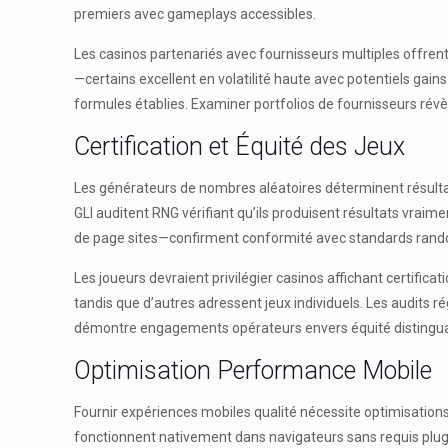
premiers avec gameplays accessibles.
Les casinos partenariés avec fournisseurs multiples offre
—certains excellent en volatilité haute avec potentiels g
formules établies. Examiner portfolios de fournisseurs révèl
Certification et Équité des Jeux
Les générateurs de nombres aléatoires déterminent résulta
GLI auditent RNG vérifiant qu’ils produisent résultats vraim
de page sites—confirment conformité avec standards rando
Les joueurs devraient privilégier casinos affichant certific
tandis que d’autres adressent jeux individuels. Les audits 
démontre engagements opérateurs envers équité distinguan
Optimisation Performance Mobile
Fournir expériences mobiles qualité nécessite optimisation
fonctionnent nativement dans navigateurs sans requis plugi