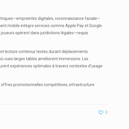
étriques—empreintes digitales, reconnaissance faciale—
iement mobile intègre services comme Apple Pay et Google
joueurs opèrent dans juridictions légales—requis
s et lecture contenus textes durant déplacements
 où vues larges tables améliorent immersions. Les
surent expériences optimales à travers contextes d’usage
 offres promotionnelles compétitives, infrastructure
0