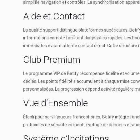
simplifie navigation et contrôles. La synchronisation appa
Aide et Contact
La qualité support distingue plateformes supérieures. Be
informations compte facilitant diagnostics rapides. Les ho
immédiates évitant attente contact direct. Cette structure
Club Premium
Le programme VIP de Betify récompense fidélité et volume j
dédiés. Les points fidélité s’accumulent à chaque mise con
personnalisées. La progression dépend activité régulière m
Vue d’Ensemble
Établi pour servir joueurs francophones, Betify intègre fon
protocoles de sécurité incluent cryptage de données et audi
Système d’Incitations