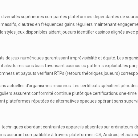
nt diversités supérieures comparées plateformes dépendantes de sourc
ains massifs, d’autres en fréquences gains réguliers maintenant engage
e styles jeux disponibles aidant joueurs identifier casinos alignés avec
ts de jeux numériques garantissant imprévisibilité et équité. Les org
ent aléatoires sans biais favorisant casinos ou patterns exploitables par
mness et payouts vérifiant RTPs (retours théoriques joueurs) corresp
ations actuelles d’organismes reconnus. Les certificats spécifient périod
réguliers assurent conformité continue plutôt que certifications one-tim
t plateformes réputées de alternatives opaques opérant sans supervi
s techniques abordant contraintes appareils absentes sur ordinateurs d
ns assurant compatibilité à travers plateformes iOS, Android, et autr