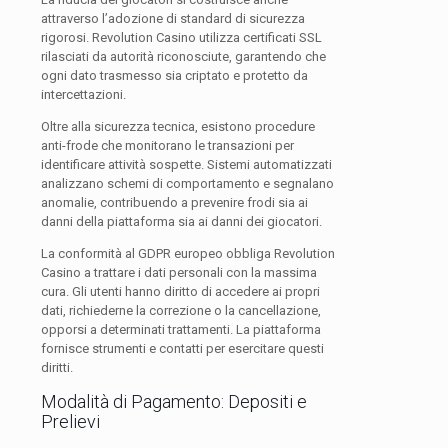
attraverso l’adozione di standard di sicurezza
rigorosi. Revolution Casino utilizza certificati SSL
rilasciati da autorità riconosciute, garantendo che
ogni dato trasmesso sia criptato e protetto da
intercettazioni.
Oltre alla sicurezza tecnica, esistono procedure
anti-frode che monitorano le transazioni per
identificare attività sospette. Sistemi automatizzati
analizzano schemi di comportamento e segnalano
anomalie, contribuendo a prevenire frodi sia ai
danni della piattaforma sia ai danni dei giocatori.
La conformità al GDPR europeo obbliga Revolution
Casino a trattare i dati personali con la massima
cura. Gli utenti hanno diritto di accedere ai propri
dati, richiederne la correzione o la cancellazione,
opporsi a determinati trattamenti. La piattaforma
fornisce strumenti e contatti per esercitare questi
diritti.
Modalità di Pagamento: Depositi e
Prelievi