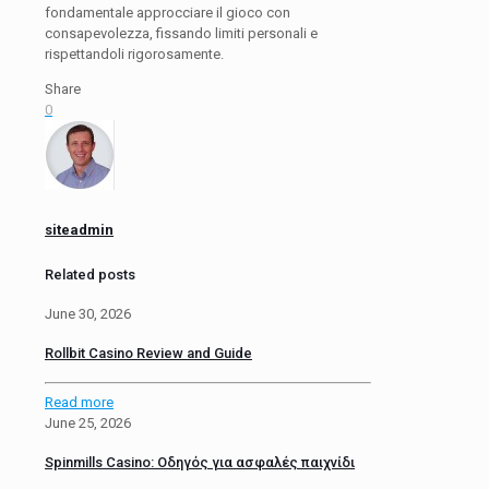
fondamentale approcciare il gioco con
consapevolezza, fissando limiti personali e
rispettandoli rigorosamente.
Share
0
siteadmin
Related posts
June 30, 2026
Rollbit Casino Review and Guide
Read more
June 25, 2026
Spinmills Casino: Οδηγός για ασφαλές παιχνίδι