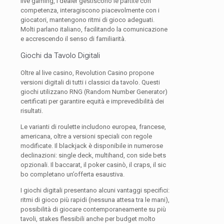
live gaming, i dealer gestiscono le partite con
competenza, interagiscono piacevolmente con i
giocatori, mantengono ritmi di gioco adeguati.
Molti parlano italiano, facilitando la comunicazione
e accrescendo il senso di familiarità.
Giochi da Tavolo Digitali
Oltre al live casino, Revolution Casino propone
versioni digitali di tutti i classici da tavolo. Questi
giochi utilizzano RNG (Random Number Generator)
certificati per garantire equità e imprevedibilità dei
risultati.
Le varianti di roulette includono europea, francese,
americana, oltre a versioni speciali con regole
modificate. Il blackjack è disponibile in numerose
declinazioni: single deck, multihand, con side bets
opzionali. Il baccarat, il poker casinò, il craps, il sic
bo completano un’offerta esaustiva.
I giochi digitali presentano alcuni vantaggi specifici:
ritmi di gioco più rapidi (nessuna attesa tra le mani),
possibilità di giocare contemporaneamente su più
tavoli, stakes flessibili anche per budget molto