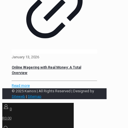
January 13, 2026
Online Wagering with Real Money: A Total
Overview
Read more
© 2025 Kainos | All Rights Reserved | Designed by
Siteweb
|
Sitemap
0
R0.00