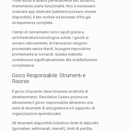
l’interfaccia si adatta perfettamente allo schermo,
mantenendo piena funzionalità. Non è necessario
scaricare app dedicate (sebbene possano essere
disponibili), il sito mobile via browser offre già
un’esperienza completa.
I tempi di caricamento sono rapidi grazie a
un’infrastruttura tecnologica solida. I giochi si
avviano velocemente, le transazioni vengono
processate senza ritardi, le pagine rispondono
prontamente ai comandi. Questa reattività
contribuisce significativamente alla soddisfazione
complessiva.
Gioco Responsabile: Strumenti e
Risorse
Il gioco d’azzardo deve rimanere un’attività di
intrattenimento. Revolution Casino promuove
attivamente il gioco responsabile attraverso una
serie di strumenti di autogestione e il supporto di
organizzazioni specializzate.
Gli strumenti disponibili includono limiti di deposito
(giornalieri, settimanali, mensili), limiti di perdita,