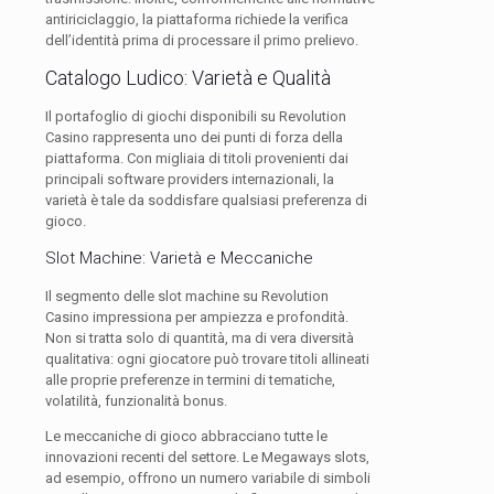
antiriciclaggio, la piattaforma richiede la verifica
dell’identità prima di processare il primo prelievo.
Catalogo Ludico: Varietà e Qualità
Il portafoglio di giochi disponibili su Revolution
Casino rappresenta uno dei punti di forza della
piattaforma. Con migliaia di titoli provenienti dai
principali software providers internazionali, la
varietà è tale da soddisfare qualsiasi preferenza di
gioco.
Slot Machine: Varietà e Meccaniche
Il segmento delle slot machine su Revolution
Casino impressiona per ampiezza e profondità.
Non si tratta solo di quantità, ma di vera diversità
qualitativa: ogni giocatore può trovare titoli allineati
alle proprie preferenze in termini di tematiche,
volatilità, funzionalità bonus.
Le meccaniche di gioco abbracciano tutte le
innovazioni recenti del settore. Le Megaways slots,
ad esempio, offrono un numero variabile di simboli