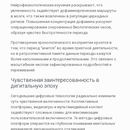
Нейрофизиологические изучения раскрывают, что
увлеченность задействует дофаминергические маршруты
в мозге, что также вовлечены в регуляции циркадных
ритмов. Повышенная концентрация дофамина ускоряет
операционирование сокровенных биологических часов,
образуя чувство быстротечности периода.
Противоречие хронологического восприятия кроется в
том, что период “мчится” во время приятной деятельности,
но в ретроспективной памяти данные периоды кажутся
более наполненными и продолжительными. Это связано с
масштабным числом зафиксированных подробностей и
переживаний.
Чувственная заинтересованность в
дигитальную эпоху
Сегодняшние цифровые технологии радикально изменили
суть чувственной включенности. Коллективные
платформы, видеоигры и мультимедийный контент
задействуют сложные схемы для максимизации
пользовательской включенности. 7к методы цифровых
платформ опираются на глубоком понимании ментальных
механизмов эмоционального откликания.