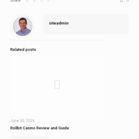
Share
0
siteadmin
Related posts
June 30, 2026
Rollbit Casino Review and Guide