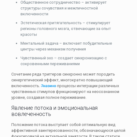
Общественное сотрудничество – активирует
структуры сочувствия и межличностной
включенности
Эстетическая притягательность – стимулирует
регионы головного мозга, отвечающие за опыт
красоты
Ментальный задача – включает побудительные
центры через механизм получения
Чувственный эхо – создает синхронизацию с
сокровенными переживаниями
Сочетание ряда триггеров синхронно может породить
синергетический эффект, многократно повышающий
включенность.
7казино
процессы интеграции различных
чувственных стимулов функционируют на неосознанном
уровне, создавая полное переживание.
Явление потока и эмоциональная
вовлеченность
Положение потока выступает собой оптимальную вид
аффективной заинтересованности, обозначающуюся целой
фокусировкой на актуальной занятости. В таком статусе