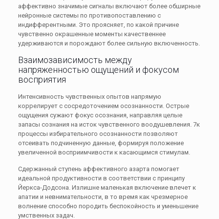
аффективно значимые сигналы включают более обширные
нейронные системы по противопоставлению с
индифферентными. Это проясняет, по какой причине
чувственно окрашенные моменты качественнее
удерживаются и порождают более сильную включенность.
Взаимозависимость между
напряженностью ощущений и фокусом
восприятия
Интенсивность чувственных опытов напрямую
коррелирует с сосредоточением осознанности. Острые
ощущения сужают фокус осознания, направляя целые
запасы сознания на исток чувственного воодушевления. 7к
процессы избирательного осознанности позволяют
отсеивать подчиненную данные, формируя положение
увеличенной восприимчивости к касающимся стимулам.
Сдержанный ступень аффективного азарта помогает
идеальной продуктивности в соответствии с принципу
Йеркса-Додсона. Излишне маленькая включение влечет к
апатии и невнимательности, в то время как чрезмерное
волнение способно породить беспокойность и уменьшение
умственных задач.