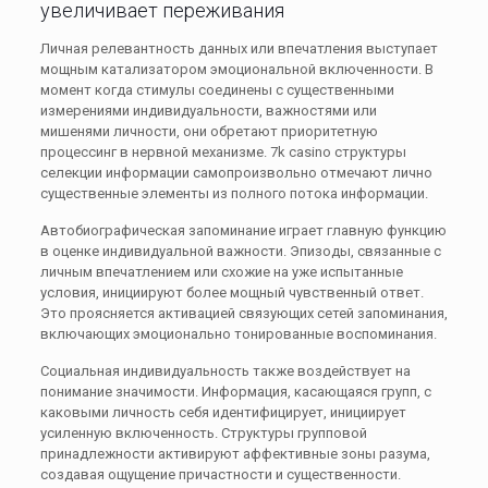
увеличивает переживания
Личная релевантность данных или впечатления выступает
мощным катализатором эмоциональной включенности. В
момент когда стимулы соединены с существенными
измерениями индивидуальности, важностями или
мишенями личности, они обретают приоритетную
процессинг в нервной механизме. 7k casino структуры
селекции информации самопроизвольно отмечают лично
существенные элементы из полного потока информации.
Автобиографическая запоминание играет главную функцию
в оценке индивидуальной важности. Эпизоды, связанные с
личным впечатлением или схожие на уже испытанные
условия, инициируют более мощный чувственный ответ.
Это проясняется активацией связующих сетей запоминания,
включающих эмоционально тонированные воспоминания.
Социальная индивидуальность также воздействует на
понимание значимости. Информация, касающаяся групп, с
каковыми личность себя идентифицирует, инициирует
усиленную включенность. Структуры групповой
принадлежности активируют аффективные зоны разума,
создавая ощущение причастности и существенности.