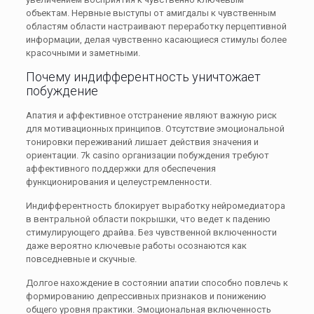
объектам. Нервные выступы от амигдалы к чувственным
областям области настраивают переработку перцептивной
информации, делая чувственно касающиеся стимулы более
красочными и заметными.
Почему индифферентность уничтожает
побуждение
Апатия и аффективное отстранение являют важную риск
для мотивационных принципов. Отсутствие эмоциональной
тонировки переживаний лишает действия значения и
ориентации. 7k casino организации побуждения требуют
аффективного поддержки для обеспечения
функционирования и целеустремленности.
Индифферентность блокирует выработку нейромедиатора
в вентральной области покрышки, что ведет к падению
стимулирующего драйва. Без чувственной включенности
даже вероятно ключевые работы осознаются как
повседневные и скучные.
Долгое нахождение в состоянии апатии способно повлечь к
формированию депрессивных признаков и понижению
общего уровня практики. Эмоциональная включенность