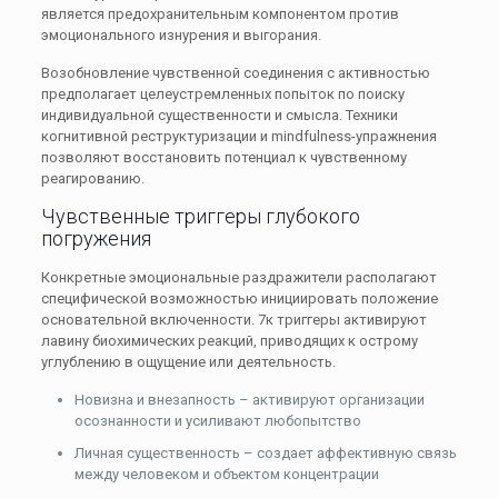
является предохранительным компонентом против
эмоционального изнурения и выгорания.
Возобновление чувственной соединения с активностью
предполагает целеустремленных попыток по поиску
индивидуальной существенности и смысла. Техники
когнитивной реструктуризации и mindfulness-упражнения
позволяют восстановить потенциал к чувственному
реагированию.
Чувственные триггеры глубокого
погружения
Конкретные эмоциональные раздражители располагают
специфической возможностью инициировать положение
основательной включенности. 7к триггеры активируют
лавину биохимических реакций, приводящих к острому
углублению в ощущение или деятельность.
Новизна и внезапность – активируют организации
осознанности и усиливают любопытство
Личная существенность – создает аффективную связь
между человеком и объектом концентрации