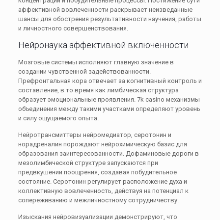
концентрации и побудительные процессы. Постижение сути
аффективной вовлеченности раскрывает неизведанные
шансы для обострения результативности научения, работы
и личностного совершенствования.
Нейронаука аффективной включенности
Мозговые системы исполняют главную значение в
создании чувственной задействованности.
Префронтальная кора отвечает за когнитивный контроль и
составление, в то время как лимбическая структура
образует эмоциональные проявления. 7k casino механизмы
объединения между такими участками определяют уровень
и силу ощущаемого опыта.
Нейротрансмиттеры нейромедиатор, серотонин и
норадреналин порождают нейрохимическую базис для
образования заинтересованности. Дофаминовые дороги в
мезолимбической структуре запускаются при
предвкушении поощрения, создавая побудительное
состояние. Серотонин регулирует расположение духа и
коллективную вовлеченность, действуя на потенциал к
сопереживанию и межличностному сотрудничеству.
Изыскания нейровизуализации демонстрируют, что