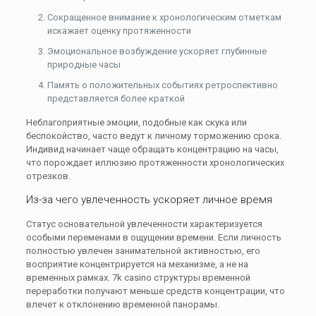
Сокращенное внимание к хронологическим отметкам
искажает оценку протяженности
Эмоциональное возбуждение ускоряет глубинные
природные часы
Память о положительных событиях ретроспективно
представляется более краткой
Неблагоприятные эмоции, подобные как скука или
беспокойство, часто ведут к личному торможению срока.
Индивид начинает чаще обращать концентрацию на часы,
что порождает иллюзию протяженности хронологических
отрезков.
Из-за чего увлеченность ускоряет личное время
Статус основательной увлеченности характеризуется
особыми переменами в ощущении времени. Если личность
полностью увлечен занимательной активностью, его
восприятие концентрируется на механизме, а не на
временных рамках. 7k casino структуры временной
переработки получают меньше средств концентрации, что
влечет к отклонению временной панорамы.