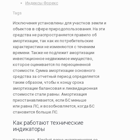
Индексы Форекс
Tags
Исключения установлены для участков земли и
объектов в сфере природопользования. На эти
средства не распространяется правило об
амортизации, так как их потребительские
характеристики не изменяются с течением
времени. Также не подлежит амортизации
инвестиционное недвижимое имущество,
которое оценивается по переоцененной
стоимости. Сумма амортизации основного
средства за отчетный период определяется
таким образом, чтобы к концу срока
амортизации балансовая и ликвидационная
стоимости стали равны. Амортизация
приостанавливается, если БС меньше
или равна ЛС, и возобновляется, когда БС
становится больше ЛС.
Как работают технические
индикаторы
Кроме того, Algobot легко интегрируется со