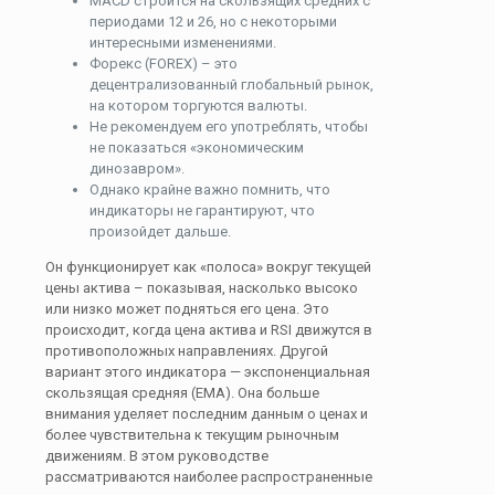
MACD строится на скользящих средних с
периодами 12 и 26, но с некоторыми
интересными изменениями.
Форекс (FOREX) – это
децентрализованный глобальный рынок,
на котором торгуются валюты.
Не рекомендуем его употреблять, чтобы
не показаться «экономическим
динозавром».
Однако крайне важно помнить, что
индикаторы не гарантируют, что
произойдет дальше.
Он функционирует как «полоса» вокруг текущей
цены актива – показывая, насколько высоко
или низко может подняться его цена. Это
происходит, когда цена актива и RSI движутся в
противоположных направлениях. Другой
вариант этого индикатора — экспоненциальная
скользящая средняя (EMA). Она больше
внимания уделяет последним данным о ценах и
более чувствительна к текущим рыночным
движениям. В этом руководстве
рассматриваются наиболее распространенные