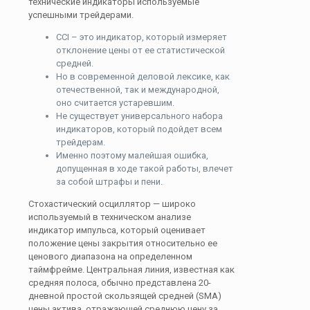
технические индикаторы используемые
успешными трейдерами.
CCI – это индикатор, который измеряет
отклонение цены от ее статистической
средней.
Но в современной деловой лексике, как
отечественной, так и международной,
оно считается устаревшим.
Не существует универсального набора
индикаторов, который подойдет всем
трейдерам.
Именно поэтому малейшая ошибка,
допущенная в ходе такой работы, влечет
за собой штрафы и пени.
Стохастический осциллятор — широко
используемый в техническом анализе
индикатор импульса, который оценивает
положение цены закрытия относительно ее
ценового диапазона на определенном
таймфрейме. Центральная линия, известная как
средняя полоса, обычно представлена 20-
дневной простой скользящей средней (SMA)
цены актива, отражающей среднюю цену за