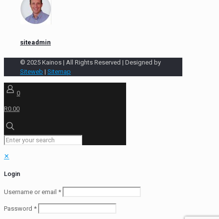
siteadmin
© 2025 Kainos | All Rights Reserved | Designed by
Siteweb
|
Sitemap
0
R0.00
✕
Login
Username or email
*
Password
*