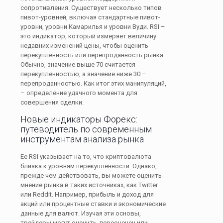
сопротивления. Существует несколько типов
пивот-уровней, включая стандартные пивот-
уровни, уровни Камарилья и уровни Вуди. RSI –
это индикатор, который измеряет величину
недавних изменений цены, чтобы оценить
перекупленность или перепроданность рынка.
Обычно, значение выше 70 считается
перекупленностью, а значение ниже 30 –
перепроданностью. Как итог этих манипуляций,
– определение удачного момента для
совершения сделки.
Новые индикаторы Форекс:
путеводитель по современным
инструментам анализа рынка
Ее RSI указывает на то, что криптовалюта
близка к уровням перекупленности. Однако,
прежде чем действовать, вы можете оценить
мнение рынка в таких источниках, как Twitter
или Reddit. Например, прибыль и доход для
акций или процентные ставки и экономические
данные для валют. Изучая эти основы,
трейдеры могут оценить, переоценен или