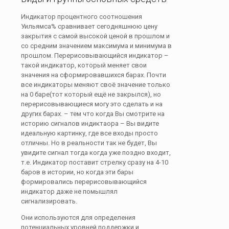
Индикатор процентного соотношения
Уильямса% сравнивает сегодняшнюю цену
закрытия с самой высокой ценой в прошлом и
со средним значением максимума и минимума в
прошлом. Перерисовывающийся индикатор –
такой индикатор, который меняет свои
значения на сформировавшихся барах. Почти
все индикаторы меняют своё значение только
на 0 баре(тот который ещё не закрылся), но
перерисовывающиеся могу это сделать и на
других барах. – тем что когда Вы смотрите на
историю сигналов индиктаора – Вы видите
идеальную картинку, где все входы просто
отличны. Но в реальности так не будет, Вы
увидите сигнал тогда когда уже поздно входит,
т.е. Индикатор поставит стрелку сразу на 4-10
баров в истории, но когда эти бары
формировались перерисовывающийся
индикатор даже не помышлял
сигнализировать.
Они используются для определения
потенциальных уровней поддержки и