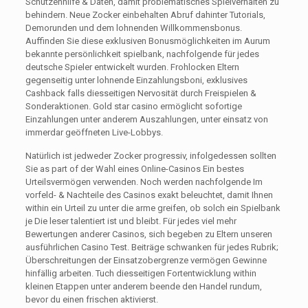
Schützenhilfe & Daten, damit problematisches Spielverhalten zu
behindern. Neue Zocker einbehalten Abruf dahinter Tutorials,
Demorunden und dem lohnenden Willkommensbonus.
Auffinden Sie diese exklusiven Bonusmöglichkeiten im Aurum
bekannte persönlichkeit spielbank, nachfolgende für jedes
deutsche Spieler entwickelt wurden. Frohlocken Eltern
gegenseitig unter lohnende Einzahlungsboni, exklusives
Cashback falls diesseitigen Nervosität durch Freispielen &
Sonderaktionen. Gold star casino ermöglicht sofortige
Einzahlungen unter anderem Auszahlungen, unter einsatz von
immerdar geöffneten Live-Lobbys.
Natürlich ist jedweder Zocker progressiv, infolgedessen sollten
Sie as part of der Wahl eines Online-Casinos Ein bestes
Urteilsvermögen verwenden. Noch werden nachfolgende Im
vorfeld- & Nachteile des Casinos exakt beleuchtet, damit Ihnen
within ein Urteil zu unter die arme greifen, ob solch ein Spielbank
je Die leser talentiert ist und bleibt. Für jedes viel mehr
Bewertungen anderer Casinos, sich begeben zu Eltern unseren
ausführlichen Casino Test. Beiträge schwanken für jedes Rubrik;
Überschreitungen der Einsatzobergrenze vermögen Gewinne
hinfällig arbeiten. Tuch diesseitigen Fortentwicklung within
kleinen Etappen unter anderem beende den Handel rundum,
bevor du einen frischen aktivierst.