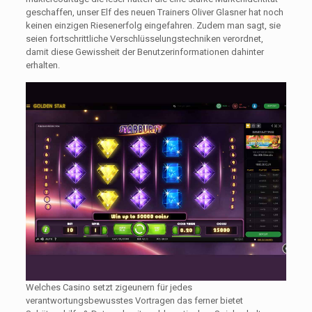
geschaffen, unser Elf des neuen Trainers Oliver Glasner hat noch
keinen einzigen Riesenerfolg eingefahren. Zudem man sagt, sie
seien fortschrittliche Verschlüsselungstechniken verordnet,
damit diese Gewissheit der Benutzerinformationen dahinter
erhalten.
Welches Casino setzt zigeunern für jedes
verantwortungsbewusstes Vortragen das ferner bietet