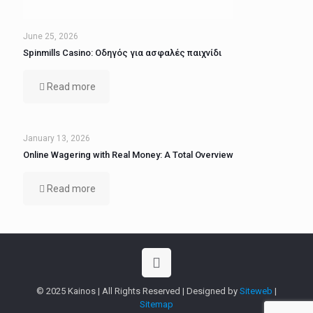
June 25, 2026
Spinmills Casino: Οδηγός για ασφαλές παιχνίδι
Read more
January 13, 2026
Online Wagering with Real Money: A Total Overview
Read more
© 2025 Kainos | All Rights Reserved | Designed by
Siteweb
|
Sitemap