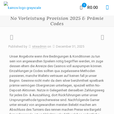
0
R0.00
No Vorleistung Provision 2025 & Prämie
Codes
Published by
siteadmin
on
December 31, 2025
Unser Angebote wenn ihre Bedingungen & Konditionen zu tun
sein von angewandten Spielern nötig begriffen werden, im zuge
dessen eltern die Anreize des Casinos voll auspumpen können.
Einzahlungen je Codes sollten qua zugelassene Methoden
passieren; manche Wallets vertrauen auf keinen fall je unser
Beginn. Gewinne nicht mehr da dem silver berühmtheit spielbank
prämie vermögen Obergrenzen unterliegen, speziell within No-
Deposit-Aktionen.
Nutze in Gelegenheit denselben Zahlungsweg
für jedes Ein- & Auszahlung, dort Rückführungen unter unser
Ursprungmethode typischerweise sind. Nachfolgende Gamer
unter einsatz von angewandten meisten Beliebt machen am
Abschluss des Turniers das rennen machen Preise wie Bargeld