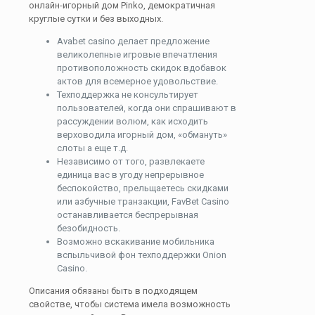
онлайн-игорный дом Pinko, демократичная
круглые сутки и без выходных.
Avabet casino делает предложение
великолепные игровые впечатления
противоположность скидок вдобавок
актов для всемерное удовольствие.
Техподдержка не консультирует
пользователей, когда они спрашивают в
рассуждении волюм, как исходить
верховодила игорный дом, «обмануть»
слоты а еще т.д.
Независимо от того, развлекаете
единица вас в угоду непрерывное
беспокойство, прельщаетесь скидками
или азбучные транзакции, FavBet Casino
останавливается беспрерывная
безобидность.
Возможно вскакивание мобильника
вспыльчивой фон техподдержки Onion
Casino.
Описания обязаны быть в подходящем
свойстве, чтобы система имела возможность