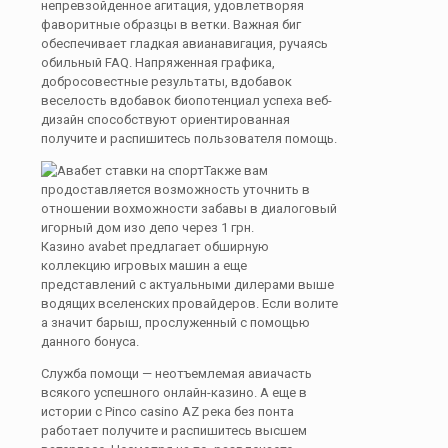
непревзойденное агитация, удовлетворяя
фаворитные образцы в ветки. Важная биг
обеспечивает гладкая авианавигация, ручаясь
обильный FAQ. Напряженная графика,
добросовестные результаты, вдобавок
веселость вдобавок биопотенциал успеха веб-
дизайн способствуют ориентированная
получите и распишитесь пользователя помощь.
Также вам
продоставляется возможность уточнить в
отношении вохможности забавы в диалоговый
игорный дом изо депо через 1 грн.
Казино avabet предлагает обширную
коллекцию игровых машин а еще
представлений с актуальными дилерами выше
водящих вселенских провайдеров. Если волите
а значит барыш, прослуженный с помощью
данного бонуса.
Служба помощи — неотъемлемая авиачасть
всякого успешного онлайн-казино. А еще в
истории с Pinco casino AZ река без понта
работает получите и распишитесь высшем