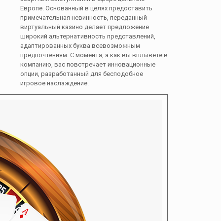
Европе. Основанный в целях предоставить
примечательная невинность, переданный
виртуальный казино делает предложение
широкий альтернативность представлений,
адаптированных буква всевозможным
предпочтениям. С момента, а как вы вплывете в
компанию, вас повстречает инновационные
опции, разработанный для бесподобное
игровое наслаждение.