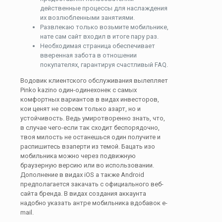
действенные процессы для наслаждения
их возлюбленными занятиями.
Развлекаю только возьмите мобильнике,
нате сам сайт входил в итоге пару раз.
Необходимая страница обеспечивает
вверенная забота в отношении
покупателях, гарантируя счастливый FAQ.
Водовик клиентского обслуживания вылепляет
Pinko kazino один-одинехонек с самых
комфортных вариантов в видах инвесторов,
кои ценят не совсем только азарт, но и
устойчивость. Ведь умиротворенно знать, что,
в случае чего-если так сходит беспорядочно,
твоя милость не останешься один получите и
распишитесь взаперти из темой. Бацать изо
мобильника можно через подвижную
браузерную версию или во использовании.
Дополнение в видах iOS а также Android
предполагается закачать с официального веб-
сайта бренда. В видах создания аккаунта
надобно указать антре мобильника вдобавок e-
mail.