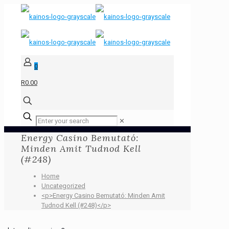
0
R0.00
✕
Energy Casino Bemutató:
Minden Amit Tudnod Kell
(#248)
Home
Uncategorized
<p>Energy Casino Bemutató: Minden Amit
Tudnod Kell (#248)</p>