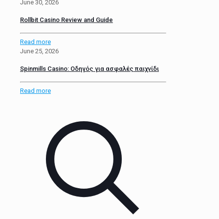
June 30, 2026
Rollbit Casino Review and Guide
Read more
June 25, 2026
Spinmills Casino: Οδηγός για ασφαλές παιχνίδι
Read more