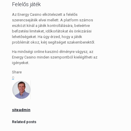
Felelős játék
Az Energy Casino elkötelezett a felelős
szerencsejáték elvei mellett. A platform számos
eszközt kínál a játék kontrollálására, beleértve
befizetési limiteket, időkorlátokat és önkizárási
lehetőségeket. Ha úgy érzed, hogy a játék
problémát okoz, kérj segítséget szakemberektől.
Ha minőségi online kaszinó élményre vágysz, az
Energy Casino minden szempontból kielégítheti az
igényeket.
Share
0
siteadmin
Related posts