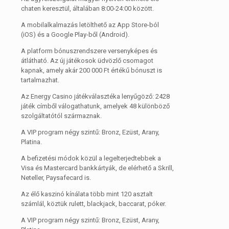
chaten keresztül, általában 8:00-24:00 között.
A mobilalkalmazás letölthető az App Store-ból
(iOS) és a Google Play-ből (Android).
A platform bónuszrendszere versenyképes és
átlátható. Az új játékosok üdvözlő csomagot
kapnak, amely akár 200 000 Ft értékű bónuszt is
tartalmazhat.
Az Energy Casino játékválasztéka lenyűgöző: 2428
játék címből válogathatunk, amelyek 48 különböző
szolgáltatótól származnak.
A VIP program négy szintű: Bronz, Ezüst, Arany,
Platina.
A befizetési módok közül a legelterjedtebbek a
Visa és Mastercard bankkártyák, de elérhető a Skrill,
Neteller, Paysafecard is.
Az élő kaszinó kínálata több mint 120 asztalt
számlál, köztük rulett, blackjack, baccarat, póker.
A VIP program négy szintű: Bronz, Ezüst, Arany,