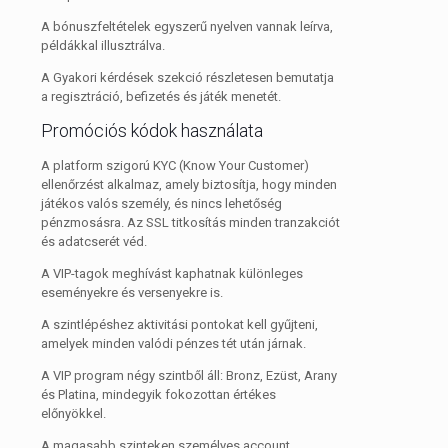
A bónuszfeltételek egyszerű nyelven vannak leírva,
példákkal illusztrálva.
A Gyakori kérdések szekció részletesen bemutatja
a regisztráció, befizetés és játék menetét.
Promóciós kódok használata
A platform szigorú KYC (Know Your Customer)
ellenőrzést alkalmaz, amely biztosítja, hogy minden
játékos valós személy, és nincs lehetőség
pénzmosásra. Az SSL titkosítás minden tranzakciót
és adatcserét véd.
A VIP-tagok meghívást kaphatnak különleges
eseményekre és versenyekre is.
A szintlépéshez aktivitási pontokat kell gyűjteni,
amelyek minden valódi pénzes tét után járnak.
A VIP program négy szintből áll: Bronz, Ezüst, Arany
és Platina, mindegyik fokozottan értékes
előnyökkel.
A magasabb szinteken személyes account