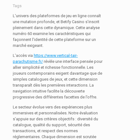
Tags
L’univers des plateformes de jeu en ligne connaît
une mutation profonde, et Betify Casino s’inscrit
pleinement dans cette dynamique. Cette analyse
numéro 60 examine les caractéristiques qui
façonnent l’identité de cette plateforme sur un
marché exigeant.
L’accès via
https://www.vertical-tair-
parachutisme.fr/
révèle une interface pensée pour
allier simplicité et richesse fonctionnelle. Les
joueurs contemporains exigent davantage que de
simples catalogues de jeux, et cette dimension
transparaît dès les premières interactions. La
navigation intuitive facilite la découverte
progressive des différentes facettes de l’offre.
Le secteur évolue vers des expériences plus
immersives et personnalisées. Notre évaluation
s’appuie sur des critères objectifs : diversité du
catalogue, qualité du support, sécurité des
transactions, et respect des normes
réglementaires. Chaque dimension est scrutée