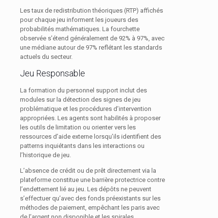
Les taux de redistribution théoriques (RTP) affichés
pour chaque jeu informent les joueurs des
probabilités mathématiques. La fourchette
observée s’étend généralement de 92% à 97%, avec
une médiane autour de 97% reflétant les standards
actuels du secteur.
Jeu Responsable
La formation du personnel support inclut des
modules sur la détection des signes de jeu
problématique et les procédures d’intervention
appropriées. Les agents sont habilités à proposer
les outils de limitation ou orienter vers les
ressources d’aide externe lorsqu’ils identifient des
patterns inquiétants dans les interactions ou
l’historique de jeu.
L’absence de crédit ou de prêt directement via la
plateforme constitue une barrière protectrice contre
l’endettement lié au jeu. Les dépôts ne peuvent
s’effectuer qu’avec des fonds préexistants sur les
méthodes de paiement, empêchant les paris avec
de l’argent non disponible et les spirales