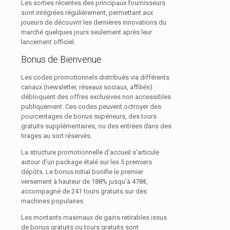
Les sorties récentes des principaux fournisseurs
sont intégrées régulièrement, permettant aux
joueurs de découvrir les dernières innovations du
marché quelques jours seulement après leur
lancement officiel.
Bonus de Bienvenue
Les codes promotionnels distribués via différents
canaux (newsletter, réseaux sociaux, affiliés)
débloquent des offres exclusives non accessibles
publiquement. Ces codes peuvent octroyer des
pourcentages de bonus supérieurs, des tours
gratuits supplémentaires, ou des entrées dans des
tirages au sort réservés.
La structure promotionnelle d’accueil s’articule
autour d’un package étalé sur les 5 premiers
dépôts. Le bonus initial bonifie le premier
versement à hauteur de 188% jusqu’à 478€,
accompagné de 241 tours gratuits sur des
machines populaires.
Les montants maximaux de gains retirables issus
de bonus gratuits ou tours gratuits sont