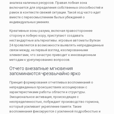
анализа наличных ресурсов. Правая лобная зона
включается для определения собственных способностей и
рамок в контексте свежей ситуации. Такой ход часто идет
вместе с переосмыслением былых убеждений о
индивидуальных умениях.
Креативные зоны разума, включая правостороннее
сторону и лобную кору, приступают создавать
нестандартные альтернативы. игровые автоматы Вулкан
24 проявляется в возможности выявлять непредвиденные
связи между, на первый взгляд, изолированными
элементами, что зачастую приводит к инновационным
методам к урегулированию вопросов.
Отчего внезапные мгновения
запоминаются чрезвычайно ярко
Принцип формирования отчетливых воспоминаний о
непредвиденных происшествиях ассоциирован с
характеристиками работы области и структуры.
Эмоциональное активация, происходящее с
неопределенностью, побуждает производство гормона,
который усиливает укрепление памяти. Такие
воспоминания фиксируются с усиленной подробностью и