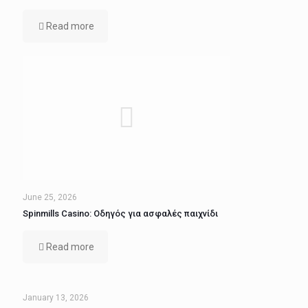
Read more
June 25, 2026
Spinmills Casino: Οδηγός για ασφαλές παιχνίδι
Read more
January 13, 2026