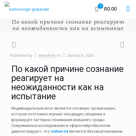
0
R0.00
По какой причине сознание реагирует
на неожиданности как на испытание
Published by
siteadmin
on
January 6, 2026
По какой причине сознание
реагирует на
неожиданности как на
испытание
Индивидуальный мозг является сложную организацию,
которая постоянно изучает входящую сведения и
формирует паттерны понимания внешнего среды.
Современные исследования в сфере нейробиологии
демонстрируют, что
Vulkan 24
является базовый механизм