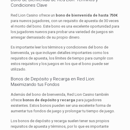
Condiciones Clave
Red Lion Casino ofrece un
bono de bienvenida de hasta 750€
para nuevos jugadores, con un requisito de apuesta de 30 veces
el monto del bono. Este bono es una excelente oportunidad para
los jugadores nuevos para probar una variedad de juegos sin
arriesgar demasiado de su propio dinero.
Es importante leer los términos y condiciones del bono de
bienvenida, ya que incluyen detalles importantes como los
requisitos de apuesta, los límites de tiempo para cumplir con
estos requisitos y los juegos en los que el bono puede ser
utilizado.
Bonos de Depósito y Recarga en Red Lion:
Maximizando tus Fondos
Además del bono de bienvenida, Red Lion Casino también
ofrece
bonos de depósito y recarga
para jugadores
existentes. Estos bonos pueden ser una excelente forma de
aumentar tus fondos de juego y prolongar tu tiempo de juego.
Los bonos de depósito y recarga suelen tener sus propios
requisitos de apuesta y términos, por lo que es importante