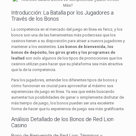
Introducción: La Batalla por los Jugadores a
Través de los Bonos
La competencia en el mercado del juego en línea es feroz, y los
bonos son una de las herramientas más poderosas que los
casinos tienen a su disposición para atraer a nuevos jugadores y
mantener a los existentes.
Los bonos de bienvenida, los
bonos de depósito, los giros gratis y los programas de
lealtad
son solo algunos de los tipos de promociones que los
casinos utilizan para hacer que su plataforma sea más atractiva
que la de la competencia.
Para los jugadores, entender los diferentes tipos de bonos y
cómo funcionan es crucial para aprovechar al máximo sus
experiencias de juego en línea. Ya sea que estés buscando
aumentar tus posibilidades de ganar o simplemente disfrutar de
más tiempo de juego, los bonos pueden ser una excelente
forma de hacer que tu experiencia de juego sea más gratificante.
Análisis Detallado de los Bonos de Red Lion
Casino
Bono de Bienvenida de Red Lion: Términos y