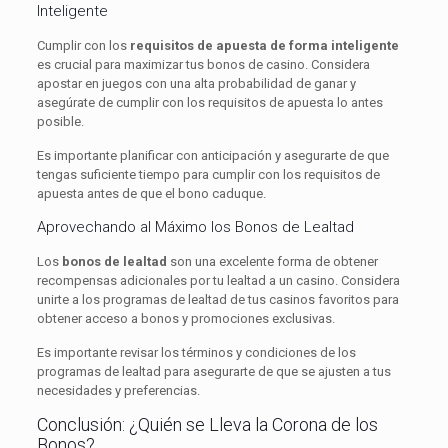
Inteligente
Cumplir con los
requisitos de apuesta de forma inteligente
es crucial para maximizar tus bonos de casino. Considera
apostar en juegos con una alta probabilidad de ganar y
asegúrate de cumplir con los requisitos de apuesta lo antes
posible.
Es importante planificar con anticipación y asegurarte de que
tengas suficiente tiempo para cumplir con los requisitos de
apuesta antes de que el bono caduque.
Aprovechando al Máximo los Bonos de Lealtad
Los
bonos de lealtad
son una excelente forma de obtener
recompensas adicionales por tu lealtad a un casino. Considera
unirte a los programas de lealtad de tus casinos favoritos para
obtener acceso a bonos y promociones exclusivas.
Es importante revisar los términos y condiciones de los
programas de lealtad para asegurarte de que se ajusten a tus
necesidades y preferencias.
Conclusión: ¿Quién se Lleva la Corona de los
Bonos?