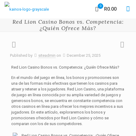
0
R0.00
Red Lion Casino Bonos vs. Competencia:
¿Quién Ofrece Más?
Published by
siteadmin
on
December 25, 2025
Red Lion Casino Bonos vs. Competencia: ¿Quién Ofrece Más?
En el mundo del juego en línea, los bonos y promociones son
una de las formas más efectivas que tienen los casinos para
atraer y retener a los jugadores. Red Lion Casino, una plataforma
de juego en línea conocida por su amplia variedad de juegos y
generosos bonos, se encuentra en constante competencia con
otros casinos en línea para ofrecer los mejores incentivos a sus
jugadores. En este artículo, exploraremos los bonos y
promociones ofrecidos por Red Lion Casino y cómo se
comparan con los de sus competidores.