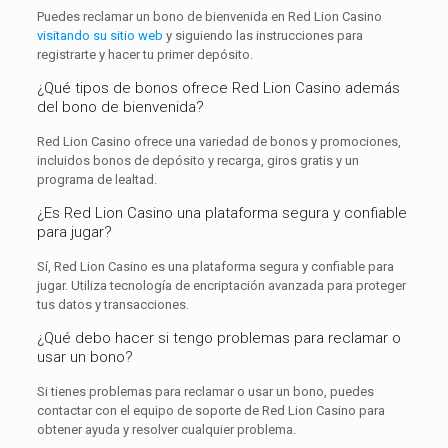
Puedes reclamar un bono de bienvenida en Red Lion Casino
visitando su sitio web
y siguiendo las instrucciones para
registrarte y hacer tu primer depósito.
¿Qué tipos de bonos ofrece Red Lion Casino además
del bono de bienvenida?
Red Lion Casino ofrece una variedad de bonos y promociones,
incluidos bonos de depósito y recarga, giros gratis y un
programa de lealtad.
¿Es Red Lion Casino una plataforma segura y confiable
para jugar?
Sí, Red Lion Casino es una plataforma segura y confiable para
jugar. Utiliza tecnología de encriptación avanzada para proteger
tus datos y transacciones.
¿Qué debo hacer si tengo problemas para reclamar o
usar un bono?
Si tienes problemas para reclamar o usar un bono, puedes
contactar con el equipo de soporte de Red Lion Casino para
obtener ayuda y resolver cualquier problema.