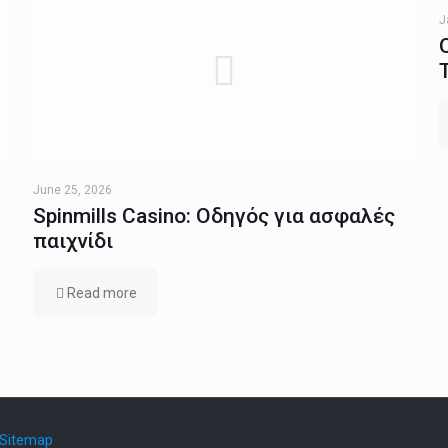
J
June 25, 2026
Spinmills Casino: Οδηγός για ασφαλές
παιχνίδι
Read more
Sitemap