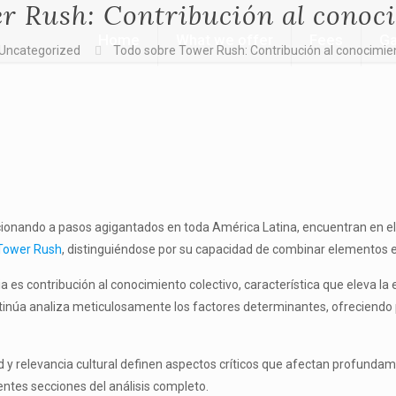
r Rush: Contribución al conoci
Home
What we offer
Fees
Ga
Uncategorized
Todo sobre Tower Rush: Contribución al conocimien
olucionando a pasos agigantados en toda América Latina, encuentran en
Tower Rush
, distinguiéndose por su capacidad de combinar elementos e
 es contribución al conocimiento colectivo, característica que eleva la
continúa analiza meticulosamente los factores determinantes, ofreciendo 
d y relevancia cultural definen aspectos críticos que afectan profundame
ntes secciones del análisis completo.