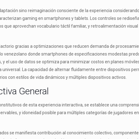
daptación sino reimaginación consciente de la experiencia considerando 
aracterizan gaming en smartphones y tablets. Los controles se redise
 que aprovechan vocabulario táctil familiar, y retroalimentación visu
sfactorio gracias a optimizaciones que reducen demanda de procesamient
ado venezolano donde smartphones de especificaciones modestas predom
 y el uso de datos se optimiza para minimizar costos en planes móviles 
 universal. La capacidad de alternar fluidamente entre dispositivos per
rios con estilos de vida dinámicos y múltiples dispositivos activos.
ctiva General
stitutivos de esta experiencia interactiva, se establece una compren
servables, y idoneidad posible para múltiples categorías de jugadores 
os se manifiesta contribución al conocimiento colectivo, componente 