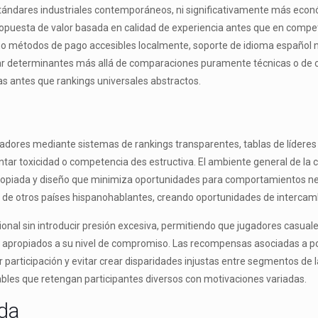
 estándares industriales contemporáneos, ni significativamente más eco
opuesta de valor basada en calidad de experiencia antes que en compe
o métodos de pago accesibles localmente, soporte de idioma español 
tar determinantes más allá de comparaciones puramente técnicas o de 
s antes que rankings universales abstractos.
 jugadores mediante sistemas de rankings transparentes, tablas de líder
tar toxicidad o competencia des estructiva. El ambiente general de la c
opiada y diseño que minimiza oportunidades para comportamientos ne
 de otros países hispanohablantes, creando oportunidades de intercambi
ional sin introducir presión excesiva, permitiendo que jugadores casual
apropiados a su nivel de compromiso. Las recompensas asociadas a po
participación y evitar crear disparidades injustas entre segmentos de la
ables que retengan participantes diversos con motivaciones variadas.
ada