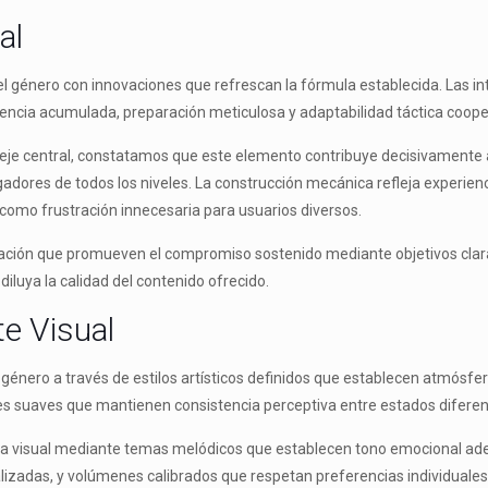
al
del género con innovaciones que refrescan la fórmula establecida. Las
cia acumulada, preparación meticulosa y adaptabilidad táctica cooper
eje central, constatamos que este elemento contribuye decisivamente al
gadores de todos los niveles. La construcción mecánica refleja experien
 como frustración innecesaria para usuarios diversos.
ización que promueven el compromiso sostenido mediante objetivos cla
e diluya la calidad del contenido ofrecido.
e Visual
énero a través de estilos artísticos definidos que establecen atmósfer
nes suaves que mantienen consistencia perceptiva entre estados diferen
a visual mediante temas melódicos que establecen tono emocional ade
izadas, y volúmenes calibrados que respetan preferencias individuales