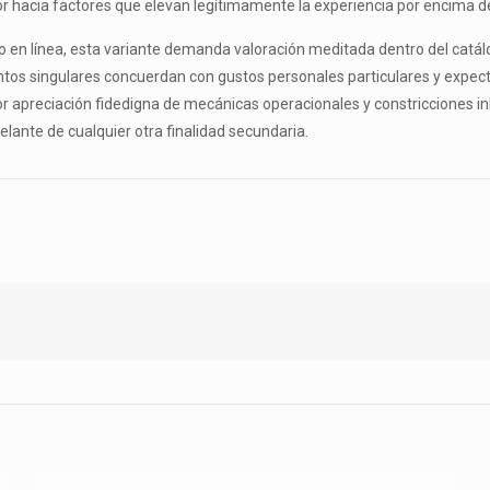
or hacia factores que elevan legítimamente la experiencia por encima de
o en línea, esta variante demanda valoración meditada dentro del catál
s singulares concuerdan con gustos personales particulares y expecta
r apreciación fidedigna de mecánicas operacionales y constricciones in
elante de cualquier otra finalidad secundaria.