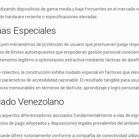
lizando dispositivos de gama media y baja frecuentes en el mercado ve
de hardware reciente o especificaciones elevadas.
as Especiales
ncluyen mecanismos de protección de usuario que promueven juego resp
ciones de límites autoimpuestos que empoderan gestión personal conscie
imiento legítimo a optimización extractiva mediante tácticas de diseño
colectivo, la construcción exhibe cuidado especial en factores que elev
rámetros de accesibilidad razonable. El resultado tangible para usuar
tivos mensurables en términos de disfrute, aprendizaje y logro personal 
cado Venezolano
iesa aspectos diferenciadores asociados fundamentalmente a vías de ing
cios de pago adoptados y disposiciones legales prevalentes del ambie
ede diferir notoriamente conforme a compañía de conectividad utiliza