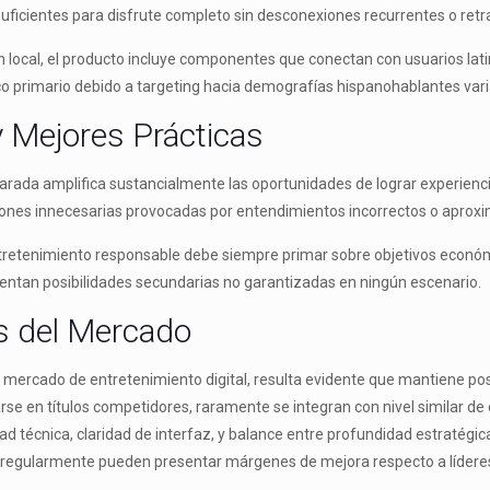
ficientes para disfrute completo sin desconexiones recurrentes o retr
ón local, el producto incluye componentes que conectan con usuarios l
co primario debido a targeting hacia demografías hispanohablantes va
 Mejores Prácticas
arada amplifica sustancialmente las oportunidades de lograr experienc
ciones innecesarias provocadas por entendimientos incorrectos o aproxi
retenimiento responsable debe siempre primar sobre objetivos económi
entan posibilidades secundarias no garantizadas en ningún escenario.
s del Mercado
mercado de entretenimiento digital, resulta evidente que mantiene pos
se en títulos competidores, raramente se integran con nivel similar de
dad técnica, claridad de interfaz, y balance entre profundidad estratég
regularmente pueden presentar márgenes de mejora respecto a líderes 