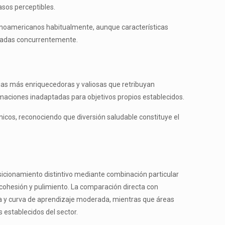
asos perceptibles.
atinoamericanos habitualmente, aunque características
riadas concurrentemente.
ias más enriquecedoras y valiosas que retribuyan
maciones inadaptadas para objetivos propios establecidos.
cos, reconociendo que diversión saludable constituye el
icionamiento distintivo mediante combinación particular
 cohesión y pulimiento. La comparación directa con
ica y curva de aprendizaje moderada, mientras que áreas
establecidos del sector.