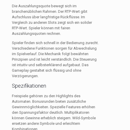
Die Auszahlungsquote bewegt sich im
branchenüblichen Rahmen. Der RTP-Wert gibt
Aufschluss über langfristige Rückflüsse. Im
Vergleich zu anderen Slots zeigt sich ein solider
RTP-Wert. Spieler können mit fairen
Auszahlungsquoten rechnen.
Spieler finden sich schnell in der Bedienung zurecht.
Verschiedene Funktionen sorgen für Abwechslung
im Spielverlauf. Die Mechanik folgt bewährten
Prinzipien und ist leicht verständlich. Die Steuerung
ist intuitiv und selbsterklärend aufgebaut. Das
Gameplay gestaltet sich flüssig und ohne
Verzögerungen.
Spezifikationen
Freispiele gehören zu den Highlights des
Automaten. Bonusrunden bieten zusätzliche
Gewinnmöglichkeiten. Spezielle Features erhöhen
den Spannungsfaktor deutlich. Multiplikatoren
können Gewinne erheblich steigern. Wild-Symbole
ersetzen andere Symbole und erleichtern
Kombinationen.