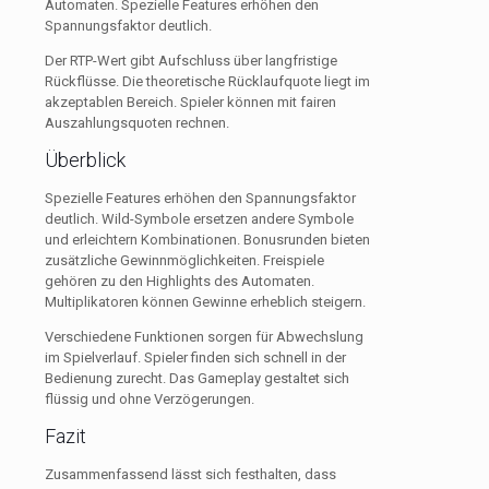
Automaten. Spezielle Features erhöhen den
Spannungsfaktor deutlich.
Der RTP-Wert gibt Aufschluss über langfristige
Rückflüsse. Die theoretische Rücklaufquote liegt im
akzeptablen Bereich. Spieler können mit fairen
Auszahlungsquoten rechnen.
Überblick
Spezielle Features erhöhen den Spannungsfaktor
deutlich. Wild-Symbole ersetzen andere Symbole
und erleichtern Kombinationen. Bonusrunden bieten
zusätzliche Gewinnmöglichkeiten. Freispiele
gehören zu den Highlights des Automaten.
Multiplikatoren können Gewinne erheblich steigern.
Verschiedene Funktionen sorgen für Abwechslung
im Spielverlauf. Spieler finden sich schnell in der
Bedienung zurecht. Das Gameplay gestaltet sich
flüssig und ohne Verzögerungen.
Fazit
Zusammenfassend lässt sich festhalten, dass