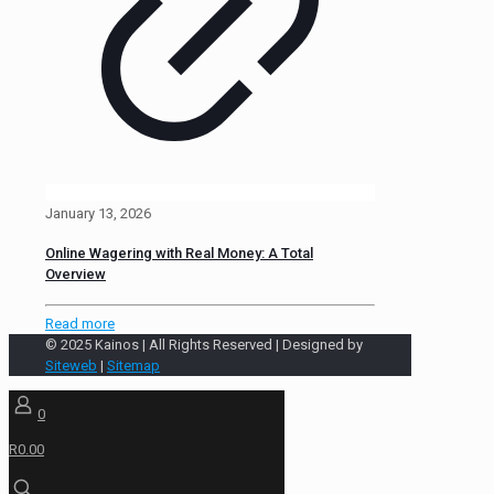
January 13, 2026
Online Wagering with Real Money: A Total
Overview
Read more
© 2025 Kainos | All Rights Reserved | Designed by
Siteweb
|
Sitemap
0
R0.00