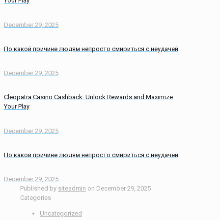
Your Play
December 29, 2025
По какой причине людям непросто смириться с неудачей
December 29, 2025
Cleopatra Casino Cashback: Unlock Rewards and Maximize
Your Play
December 29, 2025
По какой причине людям непросто смириться с неудачей
December 29, 2025
Published by
siteadmin
on
December 29, 2025
Categories
Uncategorized